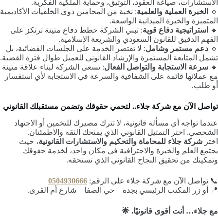
الاستشارات، صياغة العقود، التوثيق، وحماية الملكية الفكرية.
🔹
الخبرة العملية والعلمية
: نخبة من المحامين ذوي الخلفيات الأكاديمية
المتميزة والخبرة الميدانية الواسعة.
🔹
استراتيجية دفاع قوية
: تبني الشركة خطط دفاع متينة ترتكز على
الفهم الدقيق للقانون السعودي والشريعة الإسلامية.
🔹
دعم مستمر وشامل
: لا تقتصر الخدمة على الجلسات القضائية، بل
تشمل المتابعة المستمرة والإرشاد القانوني للعميل طوال فترة القضية.
🔹
سرعة الاستجابة والتواصل الفعال
: تسعى الشركة لبناء علاقة متينة
مع عملائها قائمة على الشفافية والسرعة في الاستجابة لأي استفسار
أو طلب.
تواصل الآن مع شركة جلاء.. لتحمي حقوقك وتضمن مستقبلك القانوني
عندما تواجه أي مسألة قانونية، لا تترك مصيرك للتخمين أو الاجتهاد
الشخصي. اختر التمثيل القانوني الذي يمنحك الثقة والاطمئنان.
اختر
شركة جلاء للمحاماة والتحكيم والاستشارات القانونية
، حيث
يجتمع العلم والخبرة والاحترافية في مكان واحد، لخدمة حقوقك
وتمكينك من تحقيق النجاح القانوني الذي تستحقه.
📞 تواصل الآن مع شركة جلاء على الرقم:
0504930666
📍 أو زر المكتب الرئيسي بجدة – حي الصفا – شارع أم القرى.
مع جلاء… أنت أقوى قانونيًا. 🌟