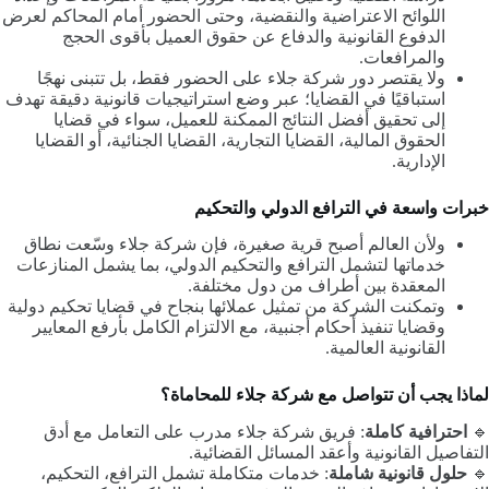
اللوائح الاعتراضية والنقضية، وحتى الحضور أمام المحاكم لعرض
الدفوع القانونية والدفاع عن حقوق العميل بأقوى الحجج
والمرافعات.
ولا يقتصر دور شركة جلاء على الحضور فقط، بل تتبنى نهجًا
استباقيًا في القضايا؛ عبر وضع استراتيجيات قانونية دقيقة تهدف
إلى تحقيق أفضل النتائج الممكنة للعميل، سواء في قضايا
الحقوق المالية، القضايا التجارية، القضايا الجنائية، أو القضايا
الإدارية.
خبرات واسعة في الترافع الدولي والتحكيم
ولأن العالم أصبح قرية صغيرة، فإن شركة جلاء وسّعت نطاق
خدماتها لتشمل الترافع والتحكيم الدولي، بما يشمل المنازعات
المعقدة بين أطراف من دول مختلفة.
وتمكنت الشركة من تمثيل عملائها بنجاح في قضايا تحكيم دولية
وقضايا تنفيذ أحكام أجنبية، مع الالتزام الكامل بأرفع المعايير
القانونية العالمية.
لماذا يجب أن تتواصل مع شركة جلاء للمحاماة؟
🔹
احترافية كاملة
: فريق شركة جلاء مدرب على التعامل مع أدق
التفاصيل القانونية وأعقد المسائل القضائية.
🔹
حلول قانونية شاملة
: خدمات متكاملة تشمل الترافع، التحكيم،