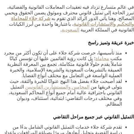
في عالم متسارع تزداد فيه تعقيدات المعاملات القانونية والقضائية،
تبرز الحاجة إلى تمثيل قانوني محترف وموثوق يضمن الحقوق ويحمي
المصالح. وهنا يأتي الدور الرائد الذي تقوم به
شركة جلاء للمحاماة
والتحكيم والاستشارات القانونية
، باعتبارها واحدة من أبرز الكيانات
القانونية في المملكة العربية
السعودية
.
خبرة عريقة وتميز راسخ
منذ تأسيسها، حرصت شركة جلاء على أن تكون أكثر من مجرد
مكتب
محاماة
؛ بل كانت رؤية القائمين عليها أن تؤسس كيانًا
شاملاً يقدم حلولًا قانونية متكاملة، تجمع بين المعرفة النظرية
العميقة بالتشريعات السعودية والشريعة الإسلامية، والخبرة
العملية الواسعة في التعامل مع مختلف أنواع القضايا.
لقد أصبحت جلاء بفضل هذا النهج عنوانًا للخبرة والثقة، حيث
يتولى فريقها من
المحامين والمستشارين القانونيين
التمثيل
القانوني باحترافية عالية أمام جميع أنواع المحاكم السعودية،
وفي مختلف درجات التقاضي: ابتدائية، استئناف، وديوان
المظالم.
التمثيل القانوني عبر جميع مراحل التقاضي
تقدم شركة جلاء خدمات التمثيل القانوني الشامل بدءًا من
دراسة القضية وتحليل أبعادها، مرورًا بصياغة المرافعات وإعداد