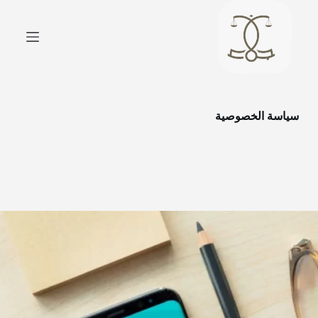
ا
ل
ت
ج
ا
و
ز
إ
سياسة الخصوصية
ل
ى
ا
ل
م
ح
ت
و
ى