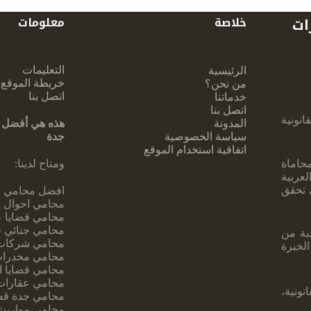
ات
خلاصة
معلومات
التعليمات
الرئيسية
خريطة الموقع
من نحن؟
اتصل بنا
خدماتنا
اتصل بنا
نونية
المدونة
هذه هي أفضل 
سياسة الخصوصية
جدة
اتفاقية استخدام الموقع
حاماة
ومتاح لدينا:
عربية
ي تحقق
افضل محامي ف
محامي احوال 
محامي قضايا ع
محامي جنائي 
بة ‏من
محامي شركات
لخبرة
محامي مخدرات
محامي قضايا ا
محامي عقارات
ونية،
محامي جدة قضا
محامي مواريث