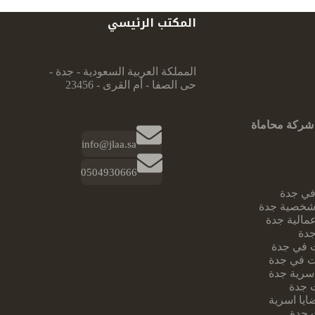
المكتب الرئيسي
المملكة العربية السعودية - جدة -
حى الصفا - أم القرى - 23456
شركة محاماة
info@jlaa.sa
0504930666
ي جدة
شخصية جدة
مالية جدة
جدة
 في جدة
 في جدة
سرية جدة
 جدة
يا اسرية
 جدة