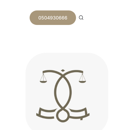
ا
ل
ت
0504930666
ج
ا
و
ز
إ
ل
ى
ا
ل
م
ح
ت
و
ى