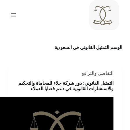
ا
ل
ت
ج
ا
و
ز
إ
الوسم
التمثيل القانوني في السعودية
ل
ى
ا
ل
م
التقاضي والترافع
ح
ت
التمثيل القانوني: دور شركة جلاء للمحاماة والتحكيم
و
والاستشارات القانونية في دعم قضايا العملاء
ى