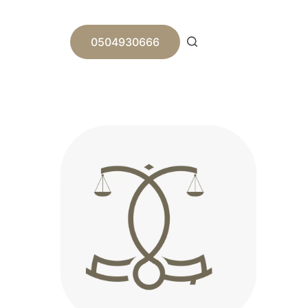
ا
ل
ت
0504930666
ج
ا
و
ز
إ
ل
ى
ا
ل
م
ح
ت
و
ى