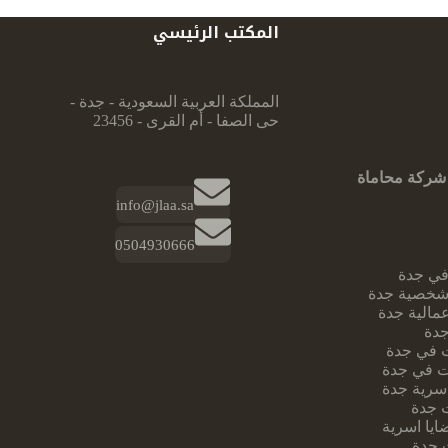
المكتب الرئيسي
المملكة العربية السعودية - جدة -
حى الصفا - أم القرى - 23456
شركة محاماة
info@jlaa.sa
0504930666
ي جدة
شخصية جدة
مالية جدة
جدة
 في جدة
 في جدة
سرية جدة
 جدة
يا اسرية
 جدة