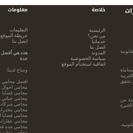
ات
خلاصة
معلومات
التعليمات
الرئيسية
خريطة الموقع
من نحن؟
اتصل بنا
خدماتنا
اتصل بنا
نونية
المدونة
هذه هي أفضل 
سياسة الخصوصية
جدة
اتفاقية استخدام الموقع
حاماة
ومتاح لدينا:
عربية
ي تحقق
افضل محامي ف
محامي احوال 
محامي قضايا ع
محامي جنائي 
بة ‏من
محامي شركات
لخبرة
محامي مخدرات
محامي قضايا ا
محامي عقارات
ونية،
محامي جدة قضا
محامي مواريث