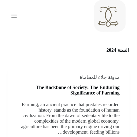
ا
ل
ت
ج
ا
و
ز
إ
السنة
2024
ل
ى
ا
ل
م
مدونة جلاء للمحاماة
ح
The Backbone of Society: The Enduring
ت
Significance of Farming
و
ى
Farming, an ancient practice that predates recorded
history, stands as the foundation of human
civilization. From the dawn of sedentary life to the
complexities of the modern global economy,
agriculture has been the primary engine driving our
development, feeding billions…