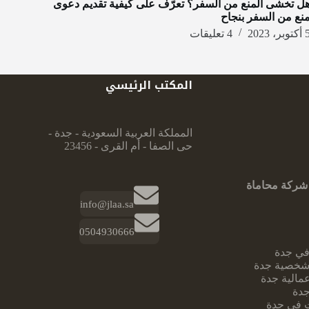
ل تخشى المنع من السفر؟ تعرّف على كيفية تقديم دعوى
نع من السفر بنجاح
وبر، 2023
4 تعليقات
المكتب الرئيسي
المملكة العربية السعودية - جدة -
حى الصفا - أم القرى - 23456
شركة محاماة
info@jlaa.sa
0504930666
ي جدة
شخصية جدة
مالية جدة
جدة
 في جدة