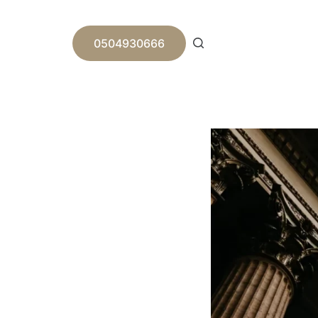
ا
ل
ت
0504930666
ج
ا
و
ز
إ
ل
ى
ا
ل
م
ح
ت
و
ى