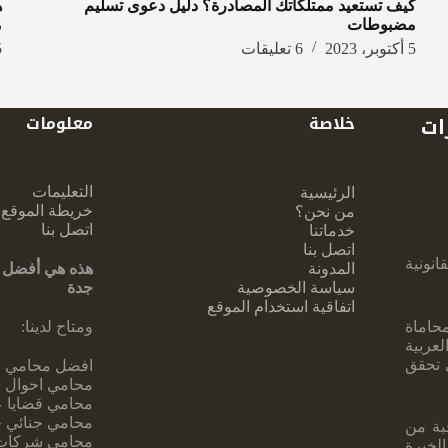
كيف تستعيد ممتلكاتك المصادرة؟ دليل دعوى تسليم
ه
مضبوطات
م
5 أكتوبر، 2023
6 تعليقات
5 أكت
ات
خلاصة
معلومات
التعليمات
الرئيسية
خريطة الموقع
من نحن؟
اتصل بنا
خدماتنا
اتصل بنا
نونية
المدونة
هذه هي أفضل 
سياسة الخصوصية
جدة
اتفاقية استخدام الموقع
حاماة
ومتاح لدينا:
عربية
ي تحقق
افضل محامي ف
محامي احوال 
محامي قضايا ع
محامي جنائي 
بة ‏من
محامي شركات
لخبرة