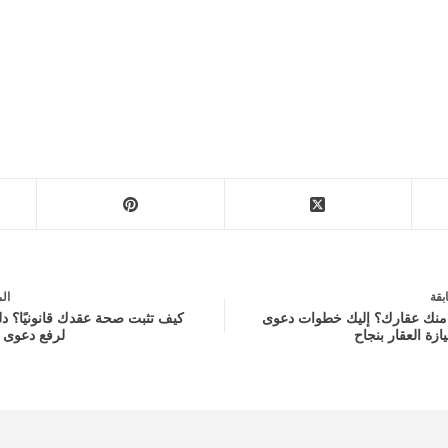
بقة
ال
م
منك عقارك؟ إليك خطوات دعوى
كيف تثبت صحة عقدك قانونيًا؟ د
ازة العقار بنجاح
لرفع دعوى إ